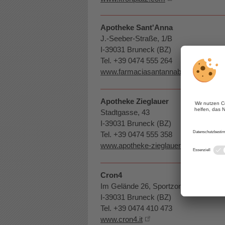
Apotheke Sant'Anna
J.-Seeber-Straße, 1/B
I-39031 Bruneck (BZ)
Tel. +39 0474 555 264
www.farmaciasantannabrunico.it
Apotheke Zieglauer
Stadtgasse, 43
I-39031 Bruneck (BZ)
Tel. +39 0474 555 358
www.apotheke-zieglauer.com
Cron4
Im Gelände 26, Sportzone Reischach
I-39031 Bruneck (BZ)
Tel. +39 0474 410 473
www.cron4.it