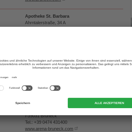
Apotheke St. Barbara
Ahrntalerstraße, 34 A
I-39031 St. Georgen (BZ)
Tel. +39 0474 551 400
www.st-barbara.it
Carabinieri Bruneck
Alpinistraße 9
I-39031 Bruneck (BZ)
Tel. +39 0474 573 300
Notruf: 112
Eissportanlage Intercable Arena
An der Arena 5
I-39031 Bruneck
Tel.: +39 0474 431400
www.arena-bruneck.com