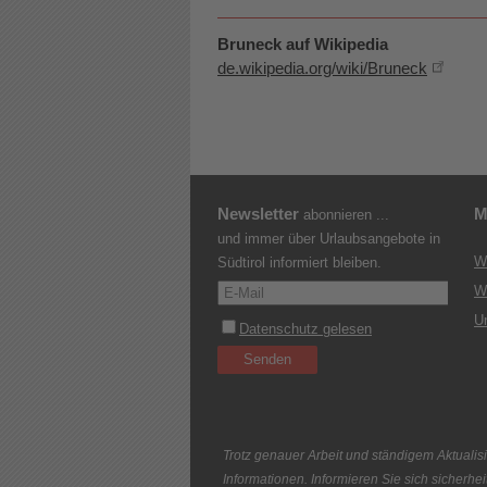
Bruneck auf Wikipedia
de.wikipedia.org/wiki/Bruneck
Newsletter
M
abonnieren ...
und immer über Urlaubsangebote in
W
Südtirol informiert bleiben.
W
U
Trotz genauer Arbeit und ständigem Aktualisi
Informationen. Informieren Sie sich sicherhe