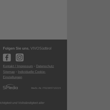
Folgen Sie uns
, VIVOSüdtirol
-
Kontakt / Impressum
Datenschutz
-
Sitemap
Individuelle Cookie-
Einstellungen
MwSt.-Nr. IT02365710215
htigkeit und Vollständigkeit aller