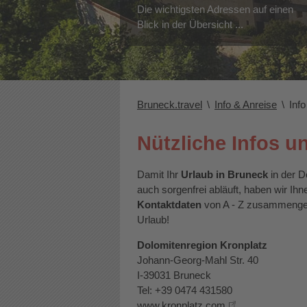
Die wichtigsten Adressen auf einen
Blick in der Übersicht ...
Bruneck.travel
\
Info & Anreise
\
Inf
Nützliche Infos u
Damit Ihr
Urlaub in Bruneck
in der D
auch sorgenfrei abläuft, haben wir Ih
Kontaktdaten
von A - Z zusammengef
Urlaub!
Dolomitenregion Kronplatz
Johann-Georg-Mahl Str. 40
I-39031 Bruneck
Tel: +39 0474 431580
www.kronplatz.com