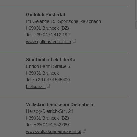
Golfclub Pustertal
Im Gelände 15, Sportzone Reischach
I-39031 Bruneck (BZ)
Tel. +39 0474 412 192
www.golfpustertal.com
Stadtbibliothek LibriKa
Enrico Fermi Straße 6
I-39031 Bruneck
Tel.: +39 0474 545400
biblio.bz.it
Volkskundemuseum Dietenheim
Herzog-Dietrich-Str., 24
I-39031 Bruneck (BZ)
Tel. +39 0474 552 087
www.volkskundemuseum.it