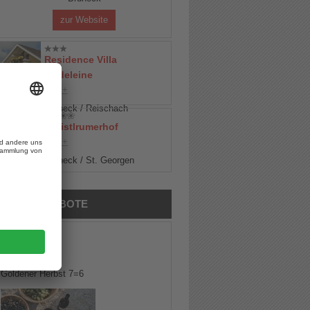
zur Website
Residence Villa
Madeleine
CIN +
Bruneck / Reischach
Christlrumerhof
CIN +
Bruneck / St. Georgen
TOP-ANGEBOTE
Hotel Rudolf
CIN +
Goldener Herbst 7=6