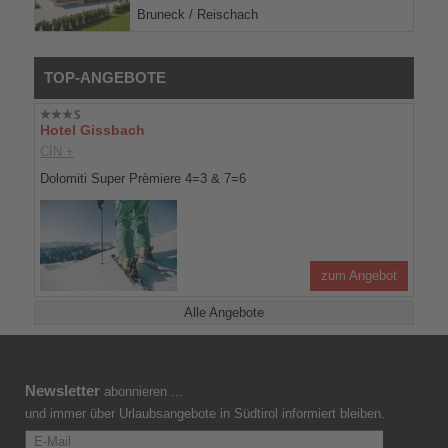
Bruneck / Reischach
TOP-ANGEBOTE
Hotel Gissbach
CIN +
Dolomiti Super Prèmiere 4=3 & 7=6
zum Angebot
Alle Angebote
Newsletter
abonnieren ...
und immer über Urlaubsangebote in Südtirol informiert bleiben.