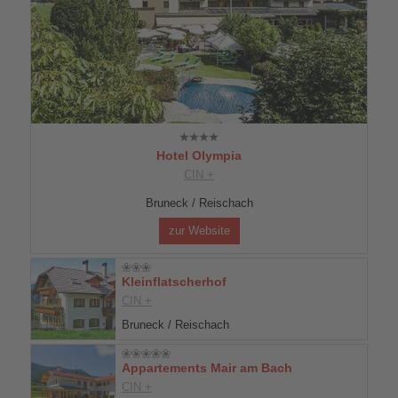
Hotel Olympia
CIN +
Bruneck / Reischach
zur Website
Kleinflatscherhof
CIN +
Bruneck / Reischach
Appartements Mair am Bach
CIN +